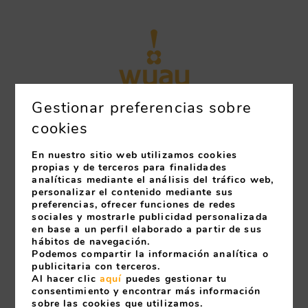
Gestionar preferencias sobre
cookies
Wuau! Hotel
En nuestro sitio web utilizamos cookies
propias y de terceros para finalidades
Galanthus & Spa ****
analíticas mediante el análisis del tráfico web,
personalizar el contenido mediante sus
+376 753 300
preferencias, ofrecer funciones de redes
booking@hotelgalanthus.com
sociales y mostrarle publicidad personalizada
en base a un perfil elaborado a partir de sus
hábitos de navegación.
Wuau! Hotels
Podemos compartir la información analítica o
publicitaria con terceros.
Andorra ***
Al hacer clic
aquí
puedes gestionar tu
consentimiento y encontrar más información
+376 753 300
sobre las cookies que utilizamos.
info@wuauhotels.com